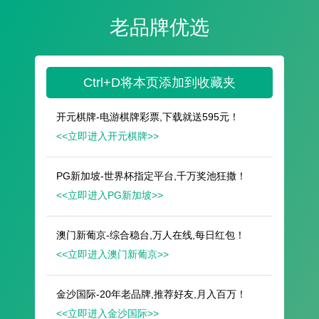
遥想公瑾当年，小乔初嫁了，雄姿英发。
羽扇纶巾，谈笑间，樯橹灰飞烟灭。
故国神游，多情应笑我，早生华发。
人生如梦，一尊还酹江月。